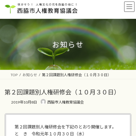
コ
ナ
ン
ビ
テ
ゲ
ン
ー
ツ
シ
へ
ョ
ス
ン
お知らせ
キ
に
ッ
移
プ
動
TOP
お知らせ
第２回課題別人権研修会（１０月３０日）
第２回課題別人権研修会（１０月３０日）
2019年10月8日
西脇市人権教育協議会
第２回課題別人権研修会を下記のとおり開催します。
と き 令和元年１０月３０日（水）