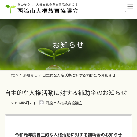
コ
ナ
ン
ビ
テ
ゲ
ン
ー
ツ
シ
へ
ョ
ス
ン
お知らせ
キ
に
ッ
移
プ
動
TOP
お知らせ
自主的な人権活動に対する補助金のお知らせ
自主的な人権活動に対する補助金のお知らせ
2019年6月7日
西脇市人権教育協議会
令和元年度自主的な人権活動に対する補助金のお知らせ