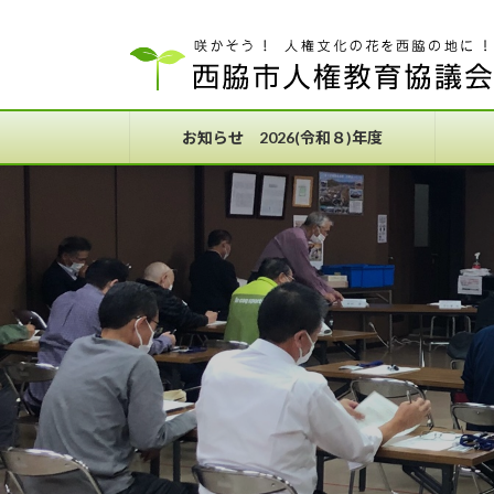
コ
ナ
ン
ビ
テ
ゲ
ン
ー
ツ
シ
お知らせ 2026(令和８)年度
へ
ョ
ス
ン
キ
に
ッ
移
プ
動