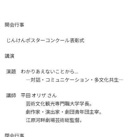
 開会行事
ポスターコンクール表彰式
 講演
かりあえないことから…
コミュニケーション・多文化共生―
田 オリザ さん
観光専門職大学学長。
演出家・劇団青年団主宰。
畔劇場芸術総監督。
 閉会行事