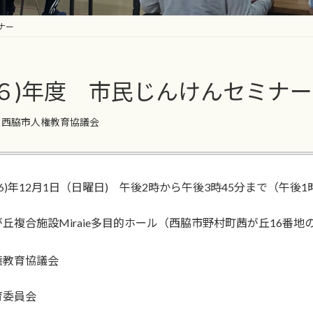
ナー
令和６)年度 市民じんけんセミナー
西脇市人権教育協議会
和6)年12月1日（日曜日) 午後2時から午後3時45分まで（午後
丘複合施設Miraie多目的ホール（西脇市野村町茜が丘16番地
権教育協議会
育委員会