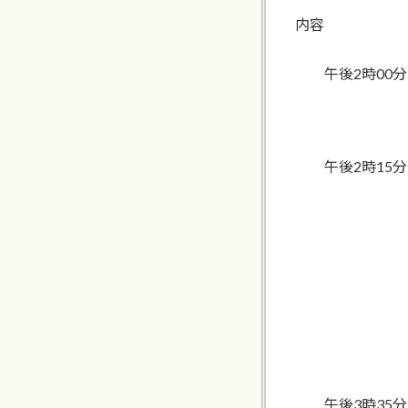
内容
午後2時00分
じんけん
午後2時15分
演題 わ
―対話・
講師 平
芸術文化
劇作家・
江原河
午後3時35分