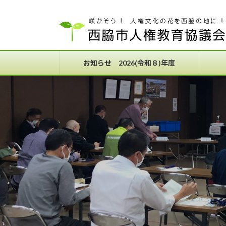
コ
ナ
ン
ビ
テ
ゲ
ン
ー
ツ
シ
お知らせ 2026(令和８)年度
へ
ョ
ス
ン
キ
に
ッ
移
プ
動