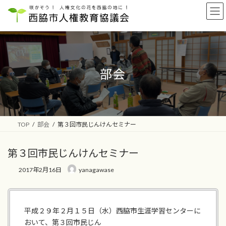
コ
ナ
ン
ビ
テ
ゲ
ン
ー
ツ
シ
へ
ョ
ス
ン
部会
キ
に
ッ
移
プ
動
TOP
部会
第３回市民じんけんセミナー
第３回市民じんけんセミナー
2017年2月16日
yanagawase
平成２９年２月１５日（水）西脇市生涯学習センターに
おいて、第３回市民じん