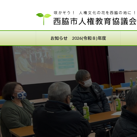
コ
ナ
ン
ビ
テ
ゲ
ン
ー
ツ
シ
お知らせ 2026(令和８)年度
へ
ョ
ス
ン
キ
に
ッ
移
プ
動