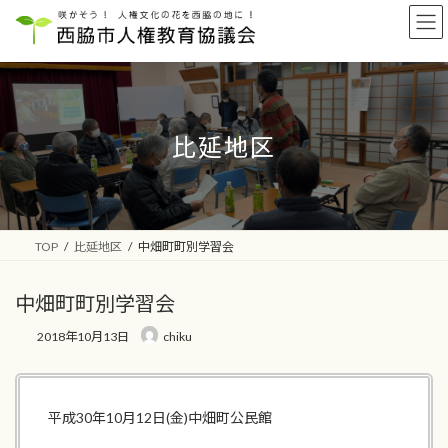
コ
ナ
ン
ビ
テ
ゲ
ン
ー
ツ
シ
へ
ョ
ス
ン
比延地区
キ
に
ッ
移
プ
動
TOP
比延地区
中畑町町別学習会
中畑町町別学習会
2018年10月13日
chiku
平成30年10月12日(金)中畑町公民館