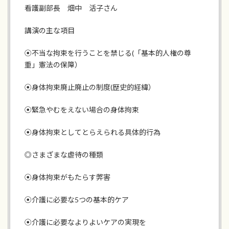
看護副部長 畑中 活子さん
講演の主な項目
⦿不当な拘束を行うことを禁じる(「基本的人権の尊
重」憲法の保障）
⦿身体拘束廃止廃止の制度(歴史的経緯）
⦿緊急やむをえない場合の身体拘束
⦿身体拘束としてとらえられる具体的行為
◎さまざまな虐待の種類
⦿身体拘束がもたらす弊害
⦿介護に必要な5つの基本的ケア
⦿介護に必要なよりよいケアの実現を