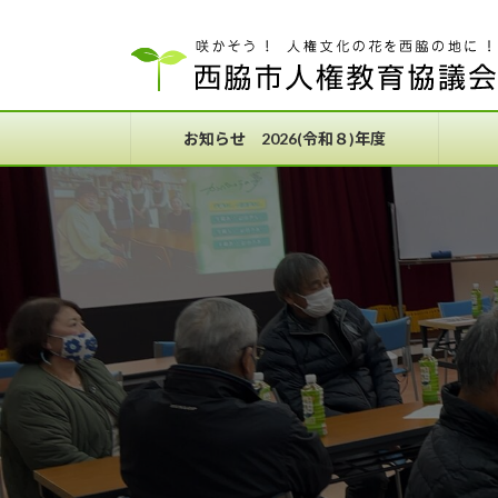
コ
ナ
ン
ビ
テ
ゲ
ン
ー
ツ
シ
お知らせ 2026(令和８)年度
へ
ョ
ス
ン
キ
に
ッ
移
プ
動