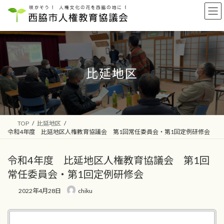
コ
ナ
ン
ビ
テ
ゲ
ン
ー
ツ
シ
へ
ョ
ス
ン
比延地区
キ
に
ッ
移
プ
動
TOP
比延地区
令和4年度 比延地区人権教育協議会 第1回常任委員会・第1回定例研修会
令和4年度 比延地区人権教育協議会 第1回
常任委員会・第1回定例研修会
2022年4月28日
chiku