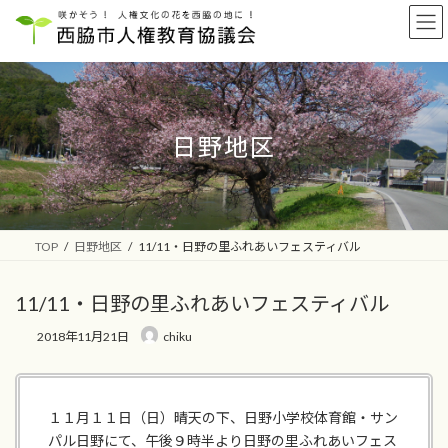
コ
ナ
ン
ビ
テ
ゲ
ン
ー
ツ
シ
へ
ョ
ス
ン
日野地区
キ
に
ッ
移
プ
動
TOP
日野地区
11/11・日野の里ふれあいフェスティバル
11/11・日野の里ふれあいフェスティバル
2018年11月21日
chiku
１１月１１日（日）晴天の下、日野小学校体育館・サン
パル日野にて、午後９時半より日野の里ふれあいフェス