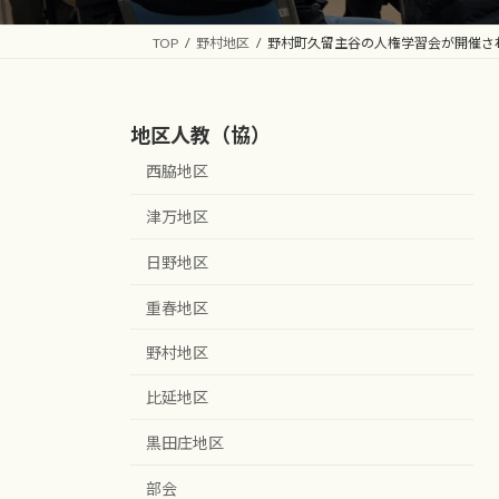
TOP
野村地区
野村町久留主谷の人権学習会が開催さ
地区人教（協）
西脇地区
津万地区
日野地区
重春地区
野村地区
比延地区
黒田庄地区
部会