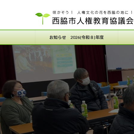
コ
ナ
ン
ビ
テ
ゲ
ン
ー
ツ
シ
お知らせ 2026(令和８)年度
へ
ョ
ス
ン
キ
に
ッ
移
プ
動