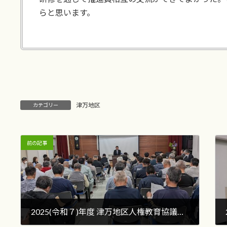
らと思います。
津万地区
カテゴリー
前の記事
2025(令和７)年度 津万地区人権教育協議会 総会