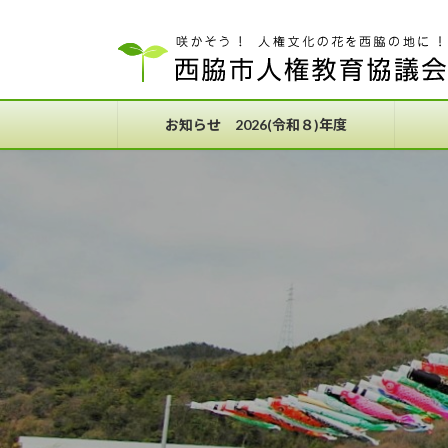
コ
ナ
ン
ビ
テ
ゲ
ン
ー
ツ
シ
お知らせ 2026(令和８)年度
へ
ョ
ス
ン
キ
に
ッ
移
プ
動