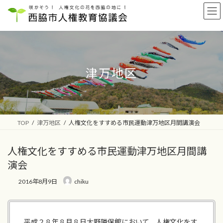
コ
ナ
ン
ビ
テ
ゲ
ン
ー
ツ
シ
へ
ョ
ス
ン
津万地区
キ
に
ッ
移
プ
動
TOP
津万地区
人権文化をすすめる市民運動津万地区月間講演会
人権文化をすすめる市民運動津万地区月間講
演会
2016年8月9日
chiku
平成２８年８月８日大野隣保館において、人権文化をす