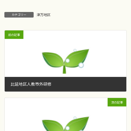
津万地区
カテゴリー
前の記事
比延地区人教市外研修
2018年7月2日
次の記事