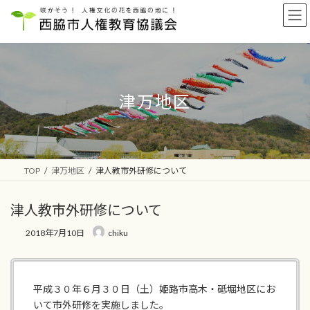
コ
ナ
ン
ビ
テ
ゲ
ン
ー
ツ
シ
へ
ョ
ス
ン
津万地区
キ
に
ッ
移
プ
動
TOP
津万地区
津人教市外研修について
津人教市外研修について
2018年7月10日
chiku
平成３０年６月３０日（土）姫路市高木・砥堀地区にお
いて市外研修を実施しました。