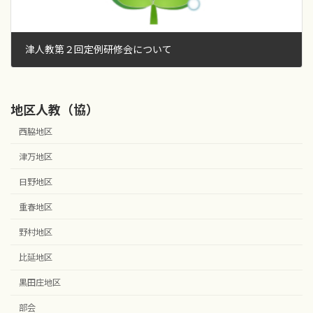
津人教第２回定例研修会について
2018年7月10日
地区人教（協）
西脇地区
津万地区
日野地区
重春地区
野村地区
比延地区
黒田庄地区
部会