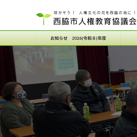
コ
ナ
ン
ビ
テ
ゲ
ン
ー
ツ
シ
お知らせ 2026(令和８)年度
へ
ョ
ス
ン
キ
に
ッ
移
プ
動